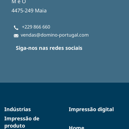
M e O
4475-249 Maia
+229 866 660
vendas@domino-portugal.com
Siga-nos nas redes sociais
Indústrias
Impressão digital
Impressão de
produto
Home