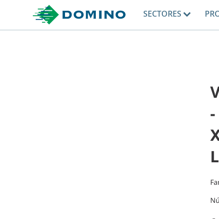
SECTORES
PR
X
L
Fa
Nú