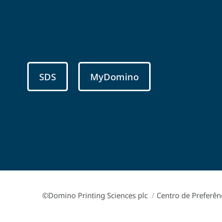
SDS
MyDomino
©Domino Printing Sciences plc
/
Centro de Preferên