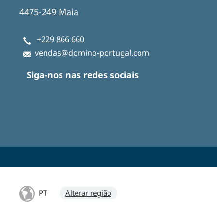
4475-249 Maia
+229 866 660
vendas@domino-portugal.com
Siga-nos nas redes sociais
PT
Alterar região