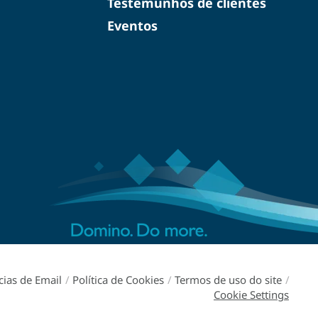
Testemunhos de clientes
Eventos
cias de Email
/
Política de Cookies
/
Termos de uso do site
/
Cookie Settings