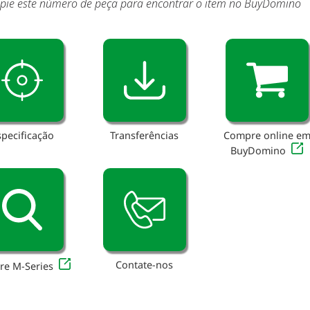
pie este número de peça para encontrar o item no BuyDomino
specificação
Transferências
Compre online e
BuyDomino
Contate-nos
re M-Series