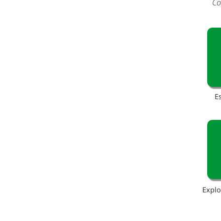
Co
E
Explo