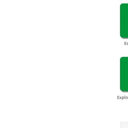
E
Explo