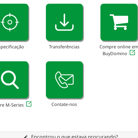
specificação
Transferências
Compre online e
BuyDomino
Contate-nos
re M-Series
Encontrou o que estava procurando?