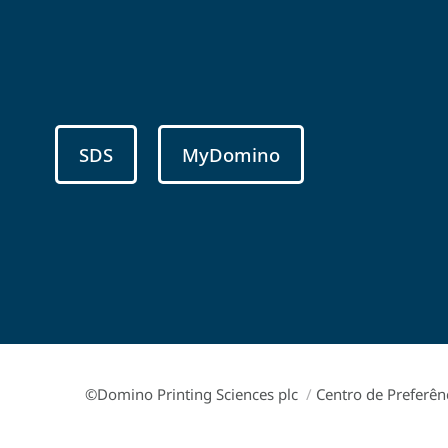
SDS
MyDomino
©Domino Printing Sciences plc
/
Centro de Preferên