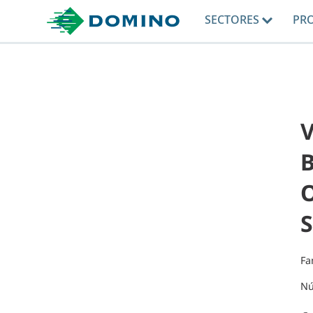
SECTORES
PR
O
Fa
Nú