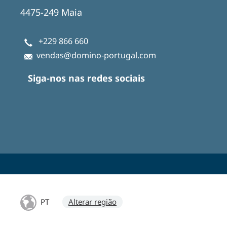
4475-249 Maia
+229 866 660
vendas@domino-portugal.com
Siga-nos nas redes sociais
PT
Alterar região