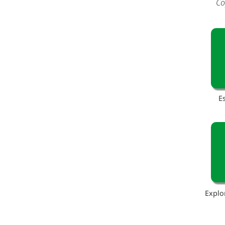
Co
E
Explo