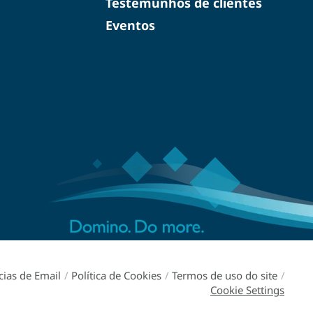
Testemunhos de clientes
Eventos
cias de Email
/
Política de Cookies
/
Termos de uso do site
/
Cookie Settings