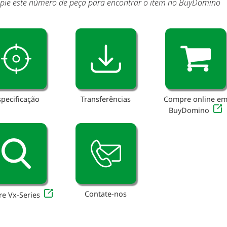
pie este número de peça para encontrar o item no BuyDomino
specificação
Transferências
Compre online e
BuyDomino
Contate-nos
re Vx-Series