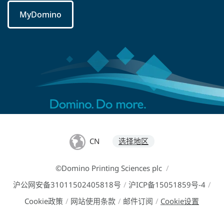
MyDomino
CN
选择地区
©Domino Printing Sciences plc
/
沪公网安备31011502405818号
/
沪ICP备15051859号-4
/
Cookie政策
/
网站使用条款
/
邮件订阅
/
Cookie设置