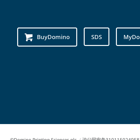
BuyDomino
SDS
MyDo
©Domino Printing Sciences plc
/
沪公网安备310115024058