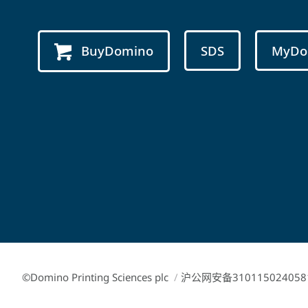
BuyDomino
SDS
MyDo
©Domino Printing Sciences plc
/
沪公网安备310115024058