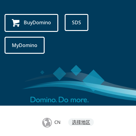
BuyDomino
SDS
MyDomino
CN
选择地区