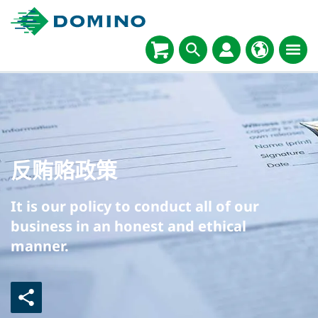
反贿赂政策
It is our policy to conduct all of our
business in an honest and ethical
manner.