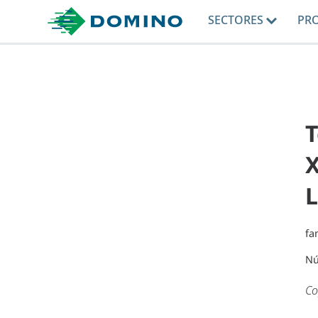
SECTORES
PR
T
X
L
fa
Nú
Co