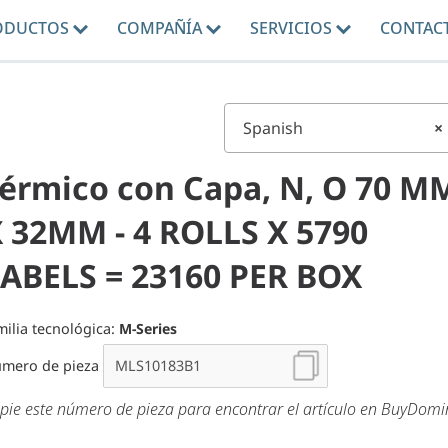
ODUCTOS
COMPAÑÍA
SERVICIOS
CONTAC
Spanish
×
érmico con Capa, N, O 70 M
 32MM - 4 ROLLS X 5790
ABELS = 23160 PER BOX
milia tecnológica:
M-Series
mero de pieza
pie este número de pieza para encontrar el artículo en BuyDom