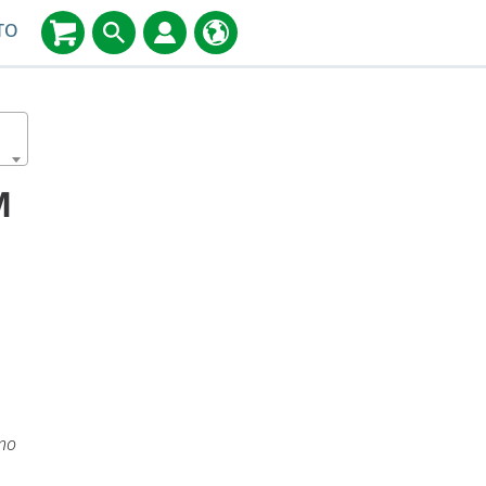
TO
M
ino