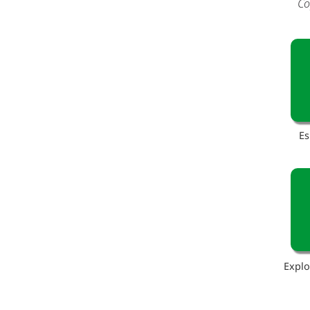
Co
Es
Explo