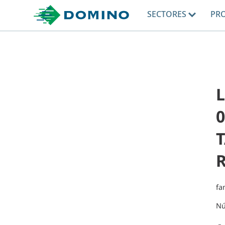
SECTORES
PR
L
0
T
fa
Nú