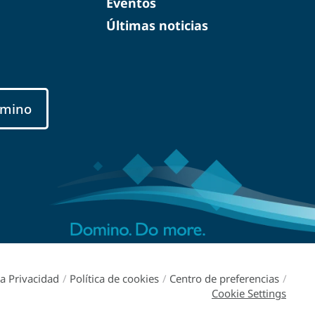
Eventos
Últimas noticias
mino
ca Privacidad
/
Política de cookies
/
Centro de preferencias
/
Cookie Settings