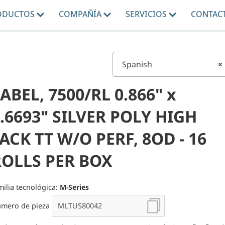
ODUCTOS
COMPAÑÍA
SERVICIOS
CONTAC
Spanish
×
ABEL, 7500/RL 0.866" x
.6693" SILVER POLY HIGH
ACK TT W/O PERF, 8OD - 16
ROLLS PER BOX
milia tecnológica:
M-Series
mero de pieza