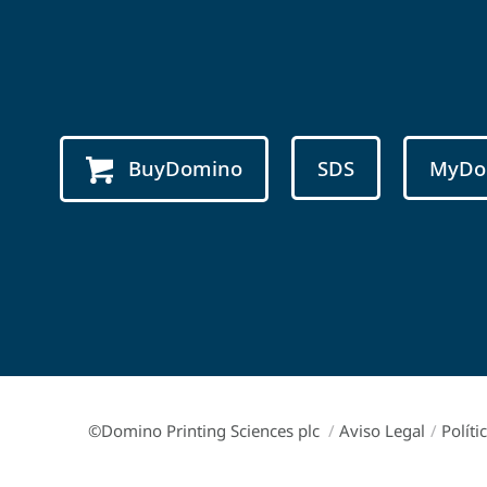
BuyDomino
SDS
MyDo
©Domino Printing Sciences plc
/
Aviso Legal
/
Políti