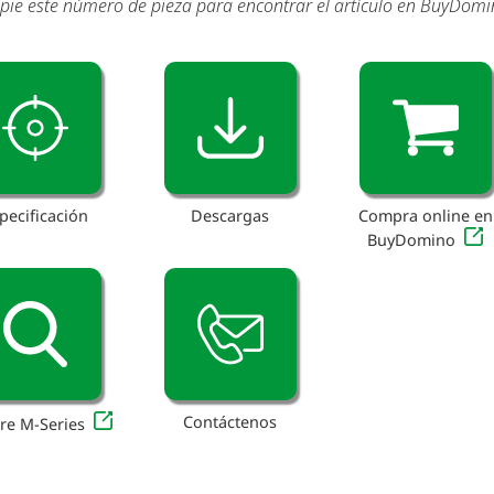
pie este número de pieza para encontrar el artículo en BuyDom
pecificación
Descargas
Compra online en
BuyDomino
Contáctenos
re M-Series