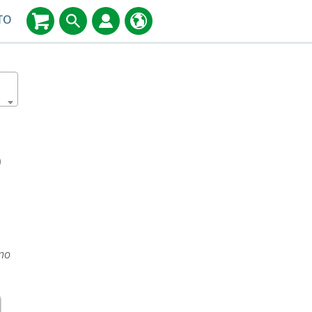
TO
D
ino