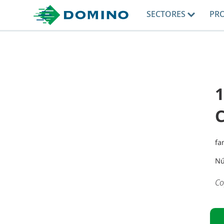
SECTORES
PR
1
fa
Nú
Co