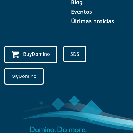
Blog
Eventos
Últimas noticias
BuyDomino
SDS
MyDomino