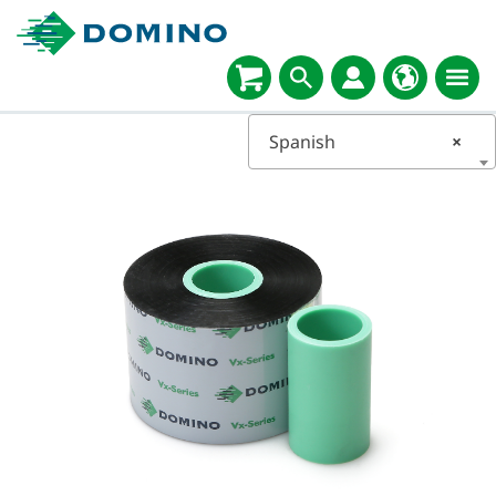
Spanish
×