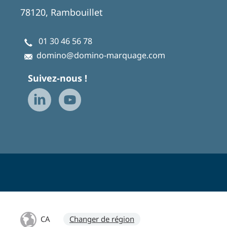
78120, Rambouillet
01 30 46 56 78
domino@domino-marquage.com
Suivez-nous !
CA
Changer de région