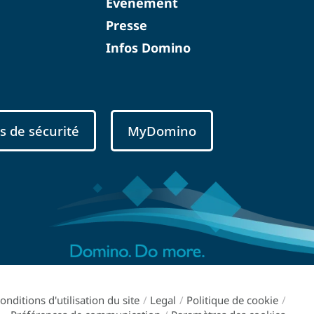
Événement
Presse
Infos Domino
s de sécurité
MyDomino
onditions d'utilisation du site
/
Legal
/
Politique de cookie
/