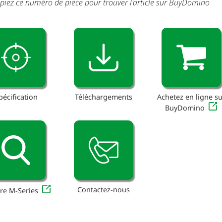
piez ce numéro de pièce pour trouver l'article sur BuyDomino
pécification
Téléchargements
Achetez en ligne su
BuyDomino
Contactez-nous
re M-Series