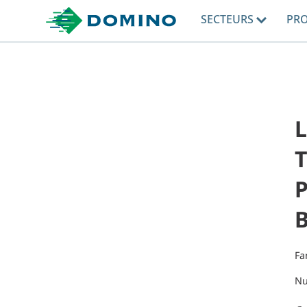
SECTEURS
PR
L
P
Fa
Nu