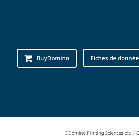
BuyDomino
Fiches de donnée
©Domino Printing Sciences plc
/
C