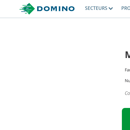
SECTEURS
PR
M
Fa
Nu
Co