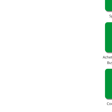
S
Achet
Bu
Co