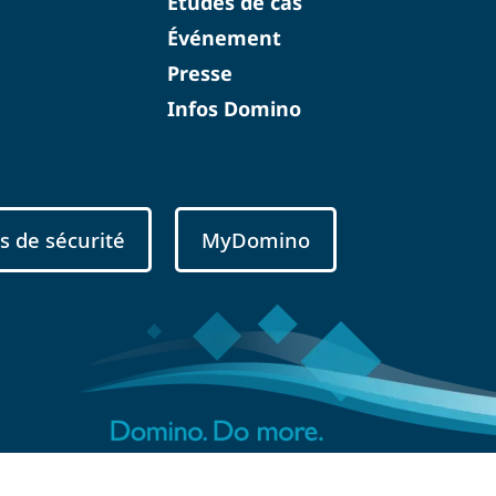
Études de cas
Événement
Presse
Infos Domino
s de sécurité
MyDomino