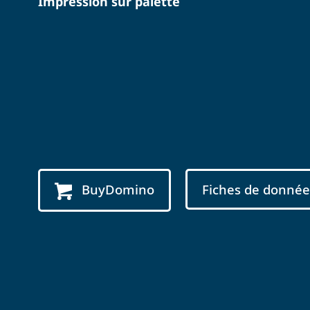
Impression sur palette
BuyDomino
Fiches de donnée