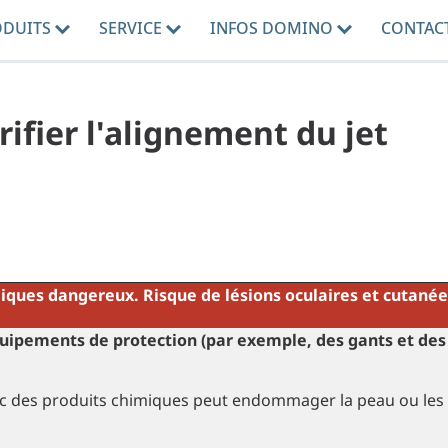
ODUITS
SERVICE
INFOS DOMINO
CONTAC
ifier l'alignement du jet
iques dangereux. Risque de lésions oculaires et cutanée
uipements de protection (par exemple, des gants et des 
.
ec des produits chimiques peut endommager la peau ou les 