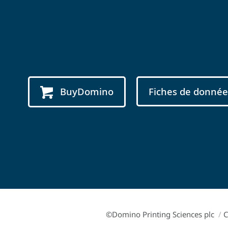
BuyDomino
Fiches de donnée
©Domino Printing Sciences plc
/
C