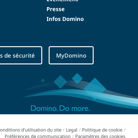
Presse
Infos Domino
s de sécurité
MyDomino
onditions d'utilisation du site
/
Legal
/
Politique de cookie
/
Préférences de communication
/
Paramètres des cookies