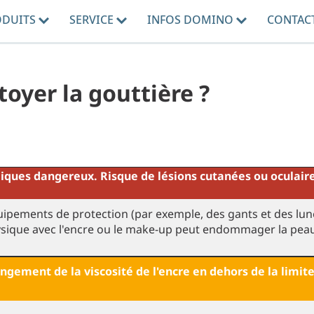
ODUITS
SERVICE
INFOS DOMINO
CONTAC
oyer la gouttière ?
iques dangereux. Risque de lésions cutanées ou oculair
ipements de protection (par exemple, des gants et des lunet
ysique avec l'encre ou le make-up peut endommager la peau
ngement de la viscosité de l'encre en dehors de la limi