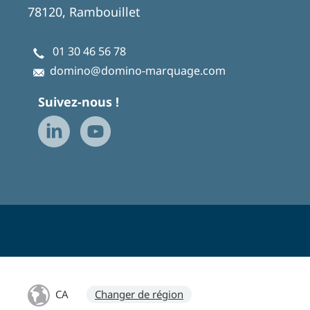
78120, Rambouillet
01 30 46 56 78
domino@domino-marquage.com
Suivez-nous !
CA
Changer de région