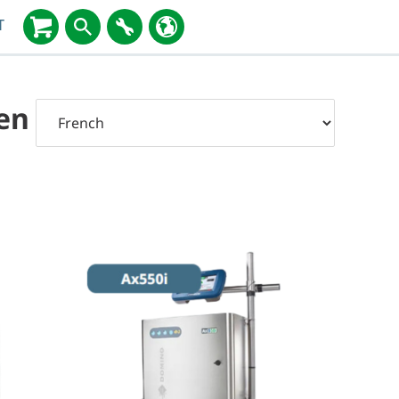
T
 en