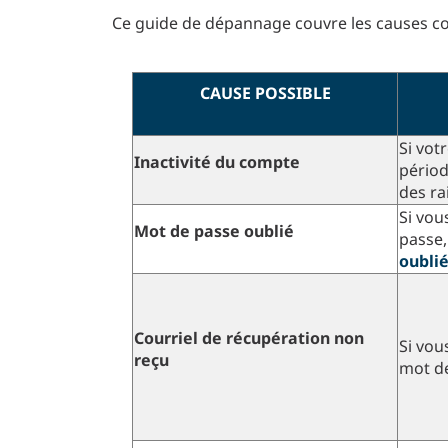
Ce guide de dépannage couvre les causes c
CAUSE POSSIBLE
Si vot
Inactivité du compte
périod
des ra
Si vou
Mot de passe oublié
passe, 
oublié
Courriel de récupération non
Si vou
reçu
mot d