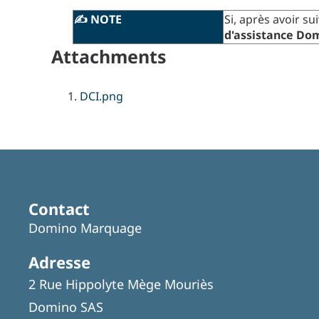
✍️ NOTE
Si, après avoir su
d'assistance
Dom
Attachments
DCI.png
Contact
Domino Marquage
Adresse
2 Rue Hippolyte Mège Mouriès
Domino SAS