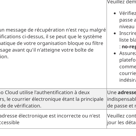
Veuillez dem
Vérifie
passe 
niveau 
un message de récupération n'est reçu malgré
Inscrir
rifications ci-dessus, il se peut que le système
liste b
atique de votre organisation bloque ou filtre
:
no-re
sage avant qu'il n'atteigne votre boîte de
Assurez
ion.
platef
comme 
courrie
indésir
 Cloud utilise l'authentification à deux
Une
adresse
rs, le courrier électronique étant la principale
indispensabl
e de vérification.
de passe et 
adresse électronique est incorrecte ou n'est
Veuillez con
ccessible
jour les dét