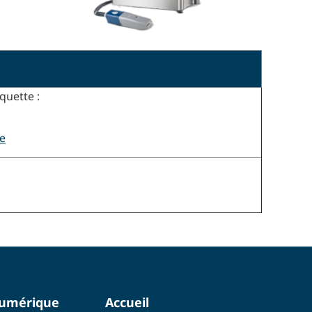
quette :
te
numérique
Accueil