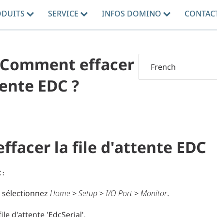
ODUITS
SERVICE
INFOS DOMINO
CONTAC
- Comment effacer
ttente EDC ?
facer la file d'attente EDC
 :
e, sélectionnez
Home
>
Setup
>
I/O Port
>
Monitor
.
file d'attente 'EdcSerial'.