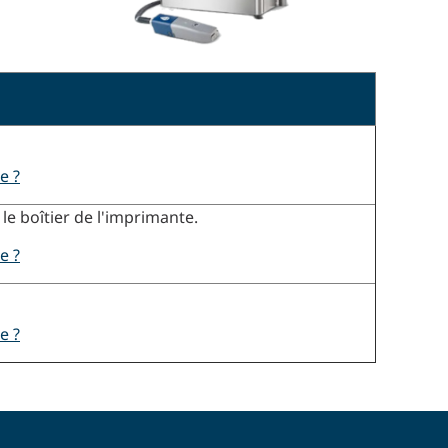
e ?
le boîtier de l'imprimante.
e ?
e ?