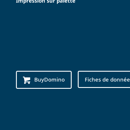
Impression sur palette
BuyDomino
Fiches de donnée