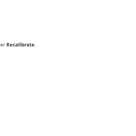
ner
Recalibrate
.