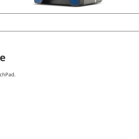
ge
uchPad.