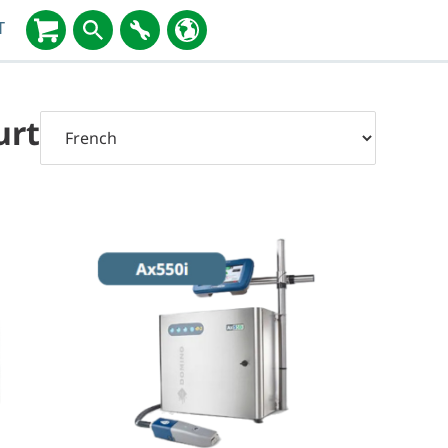
T
urt