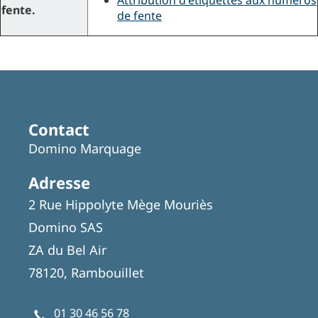
Attribution d'étiquettes aux numéros
fente.
de fente
Contact
Domino Marquage
Adresse
2 Rue Hippolyte Mège Mouriès
Domino SAS
ZA du Bel Air
78120, Rambouillet
01 30 46 56 78