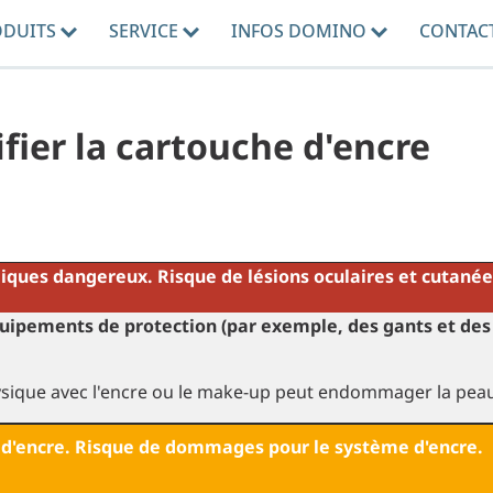
ODUITS
SERVICE
INFOS DOMINO
CONTAC
fier la cartouche d'encre
iques dangereux. Risque de lésions oculaires et cutanée
uipements de protection (par exemple, des gants et des 
.
ysique avec l'encre ou le make-up peut endommager la peau
d'encre
. Risque de dommages pour le système d'encre.