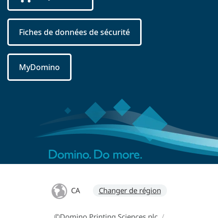
Fiches de données de sécurité
MyDomino
CA
Changer de région
©Domino Printing Sciences plc
/