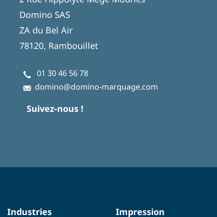
Domino SAS
ZA du Bel Air
78120, Rambouillet
01 30 46 56 78
domino@domino-marquage.com
Suivez-nous !
Industries
Impression