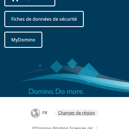
Fiches de données de sécurité
MyDomino
FR
Changer de région
©Domino Printing Sciences plc
/