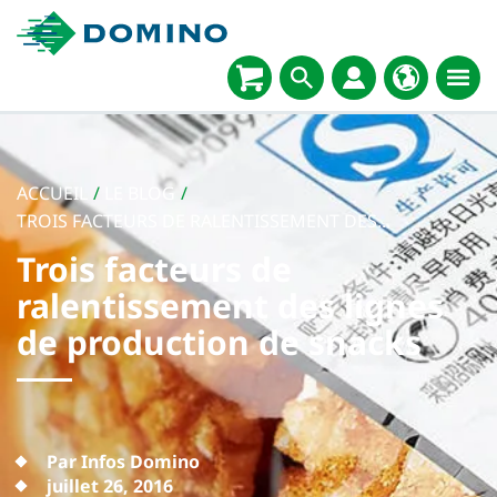
ACCUEIL
/
LE BLOG
/
TROIS FACTEURS DE RALENTISSEMENT DES...
Trois facteurs de
ralentissement des lignes
de production de snacks
Par Infos Domino
juillet 26, 2016