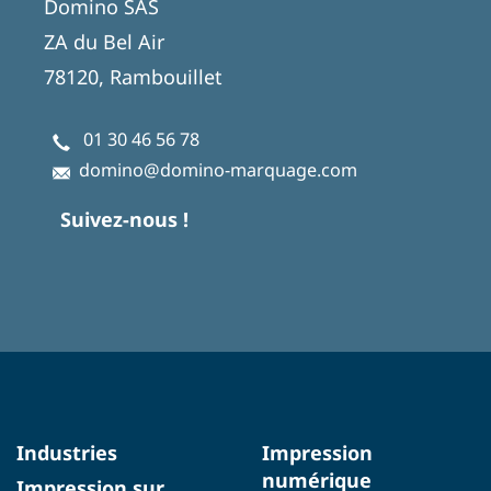
Domino SAS
ZA du Bel Air
78120, Rambouillet
01 30 46 56 78
domino@domino-marquage.com
Suivez-nous !
Industries
Impression
numérique
Impression sur