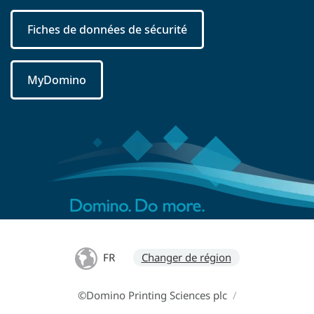
Fiches de données de sécurité
MyDomino
FR
Changer de région
©Domino Printing Sciences plc
/