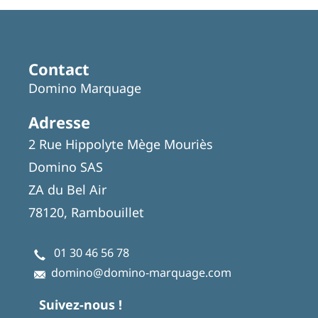
Featured
Articles
Contact
Domino Marquage
Adresse
2 Rue Hippolyte Mège Mouriès
Domino SAS
ZA du Bel Air
78120, Rambouillet
01 30 46 56 78
domino@domino-marquage.com
Suivez-nous !