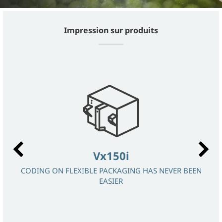
Impression sur produits
Vx150i
E
CODING ON FLEXIBLE PACKAGING HAS NEVER BEEN
S ET
EASIER
DON