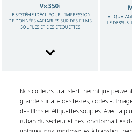
Vx350i
M
LE SYSTÈME IDÉAL POUR L'IMPRESSION
ÉTIQUETAGE
DE DONNÉES VARIABLES SUR DES FILMS
LE DESSUS,
SOUPLES ET DES ÉTIQUETTES
Nos codeurs transfert thermique peuven
Ax350i
grande surface des textes, codes et image
THE REINVENTION OF INKJET PRINTING
des films et étiquettes souples. Avec la p
ruban du secteur et des fonctionnalités 
uniques, nos imprimantes à transfert th