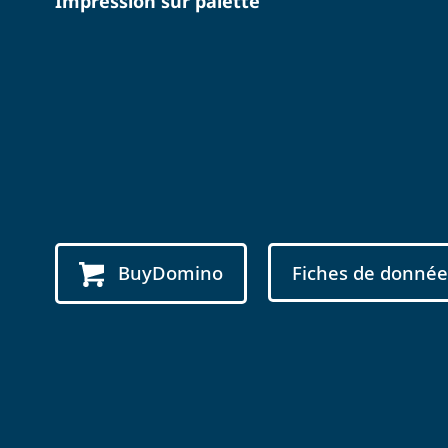
Impression sur palette
BuyDomino
Fiches de donnée