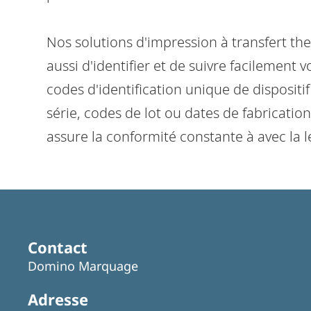
Vx350i
LE SYSTÈME IDÉAL POUR L'IMPRESSION
Nos solutions d'impression à transfert t
DE DONNÉES VARIABLES SUR DES FILMS
aussi d'identifier et de suivre facilement v
SOUPLES ET DES ÉTIQUETTES
codes d'identification unique de dispositi
série, codes de lot ou dates de fabrication
assure la conformité constante à avec la l
Contact
Domino Marquage
Adresse