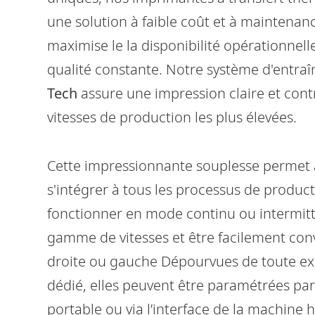
une solution à faible coût et à maintenan
maximise le la disponibilité opérationnell
qualité constante. Notre système d'entr
Tech
assure une impression claire et con
vitesses de production les plus élevées.
Gx150i
THE ALL-ROUNDER FOR THERMAL INKJET
CODING AT SPEED IN GRAPHIC QUALITY
Cette impressionnante souplesse permet
s'intégrer à tous les processus de product
fonctionner en mode continu ou intermitt
gamme de vitesses et être facilement conv
droite ou gauche Dépourvues de toute ex
dédié, elles peuvent être paramétrées par
portable ou via l’interface de la machine h