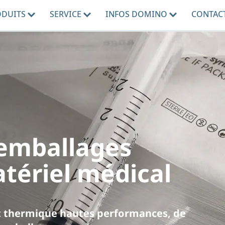
ODUITS
SERVICE
INFOS DOMINO
CONTAC
 emballages
tériel médical
rt thermique hautes performances, de