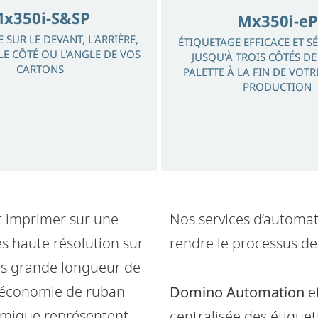
x350i-S&SP
Mx350i-eP
 SUR LE DEVANT, L'ARRIÈRE,
ÉTIQUETAGE EFFICACE ET S
 LE CÔTÉ OU L'ANGLE DE VOS
JUSQU'À TROIS CÔTÉS D
CARTONS
PALETTE À LA FIN DE VOTR
PRODUCTION
t imprimer sur une
Nos services d’automati
s haute résolution sur
rendre le processus de 
lus grande longueur de
d'économie de ruban
Domino Automation
e
ermique représentent
centralisée des étique