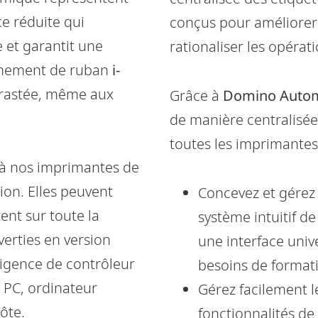
ce réduite qui
conçus pour améliorer l
e et garantit une
rationaliser les opérat
aînement de ruban
i-
trastée, même aux
Grâce à
Domino Auto
de manière centralisé
toutes les imprimante
 à nos imprimantes de
ion. Elles peuvent
Concevez et gérez 
ent sur toute la
système intuitif de
erties en version
une interface univ
igence de contrôleur
besoins de format
 PC, ordinateur
Gérez facilement le
ôte.
fonctionnalités de 