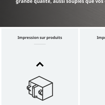
grande qualité, aussi souples que vo
Impression sur produits
Impr
Gx150i
THE ALL-ROUNDER FOR THERMAL INKJET
CODING AT SPEED IN GRAPHIC QUALITY