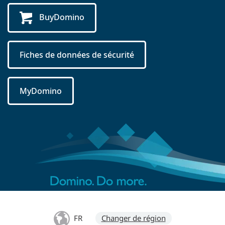
BuyDomino
Fiches de données de sécurité
MyDomino
FR
Changer de région