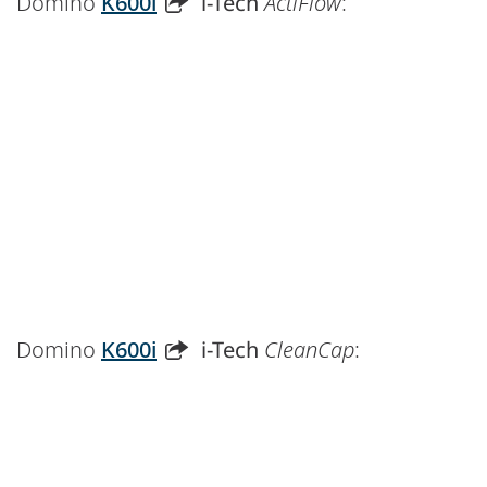
Domino
K600i
i-Tech
ActiFlow
:
Domino
K600i
i-Tech
CleanCap
: