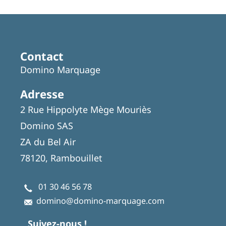
Featured
Articles
Contact
Domino Marquage
Adresse
2 Rue Hippolyte Mège Mouriès
Domino SAS
ZA du Bel Air
78120, Rambouillet
01 30 46 56 78
domino@domino-marquage.com
Suivez-nous !