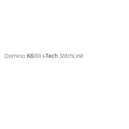
Domino
K6
00i
i-Tech
StitchLink
: