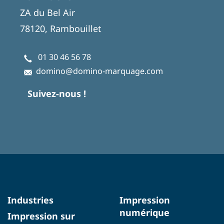
ZA du Bel Air
78120, Rambouillet
01 30 46 56 78
domino@domino-marquage.com
Suivez-nous !
Industries
Impression
numérique
Impression sur