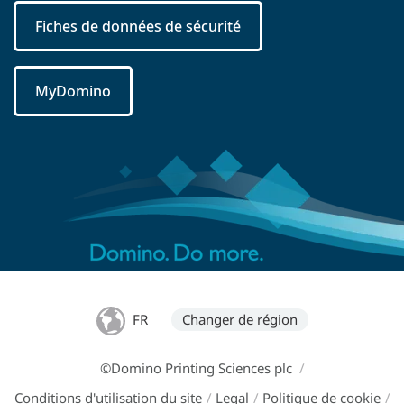
Fiches de données de sécurité
MyDomino
FR
Changer de région
©Domino Printing Sciences plc
/
Conditions d'utilisation du site
/
Legal
/
Politique de cookie
/