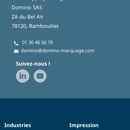
Domino SAS
ZA du Bel Air
78120, Rambouillet
01 30 46 56 78
domino@domino-marquage.com
Suivez-nous !
Industries
Impression