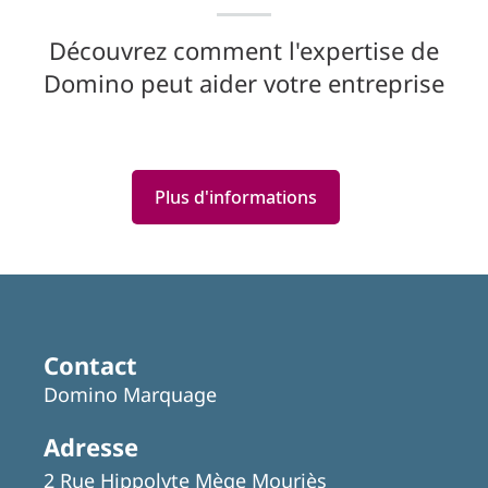
Découvrez comment l'expertise de
Domino peut aider votre entreprise
Plus d'informations
Featured
Articles
Contact
Domino Marquage
Adresse
2 Rue Hippolyte Mège Mouriès