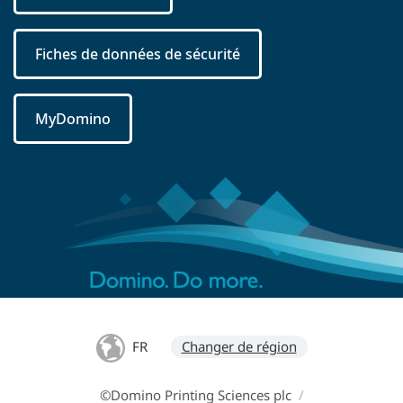
Fiches de données de sécurité
MyDomino
FR
Changer de région
©Domino Printing Sciences plc
/