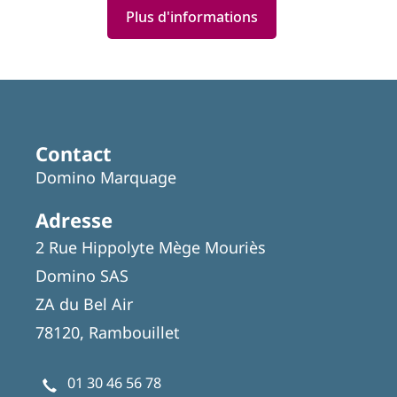
Plus d'informations
Featured
Articles
Contact
Domino Marquage
Adresse
2 Rue Hippolyte Mège Mouriès
Domino SAS
ZA du Bel Air
78120, Rambouillet
01 30 46 56 78