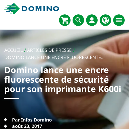
ACCUEIL
/
ARTICLES DE PRESSE
/
DOMINO LANCE UNE ENCRE FLUORESCENTE...
Domino lance une encre
fluorescente de sécurité
pour son imprimante K600i
Par Infos Domino
août 23, 2017