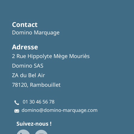
Featured
Articles
Contact
Domino Marquage
Adresse
2 Rue Hippolyte Mège Mouriès
Domino SAS
ZA du Bel Air
78120, Rambouillet
01 30 46 56 78
domino@domino-marquage.com
Suivez-nous !