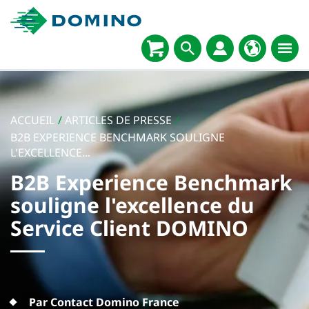
ACCUEIL
/
ARTICLES DE PRESSE
/
B2B EXPERIENCE BENCHMARK SOULIGNE
L'EXCELLENCE...
B2B Experience Benchmark
souligne l'excellence du
Service Client DOMINO
Par Contact Domino France