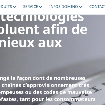
ODUITS
SERVICE
INFOS DOMINO
CONTAC
technologies
oluent afin de
mieux aux
angé la façon dont de nombreuses
s chaînes d’approvisionnement très
ompeuses ou des codes de mauvaise
néfastes, tant pour les consommateurs