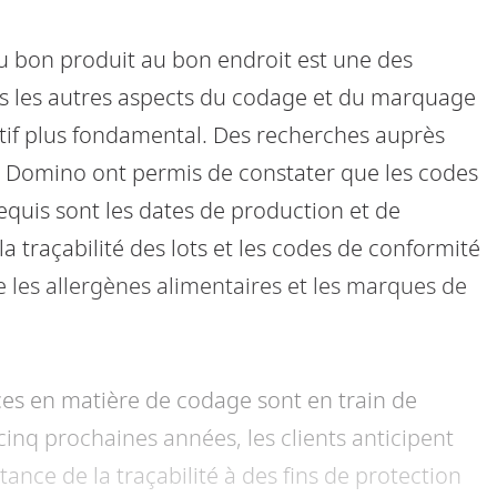
u bon produit au bon endroit est une des
is les autres aspects du codage et du marquage
tif plus fondamental. Des recherches auprès
r Domino ont permis de constater que les codes
quis sont les dates de production et de
la traçabilité des lots et les codes de conformité
e les allergènes alimentaires et les marques de
es en matière de codage sont en train de
cinq prochaines années, les clients anticipent
nce de la traçabilité à des fins de protection