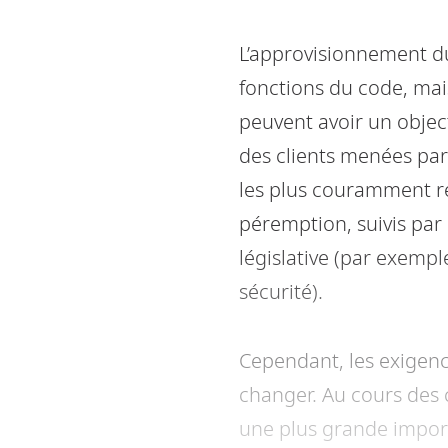
L’approvisionnement d
fonctions du code, ma
peuvent avoir un objec
des clients menées pa
les plus couramment re
péremption, suivis par 
législative (par exempl
sécurité).
Cependant, les exigenc
changer. Au cours des 
une plus grande importa