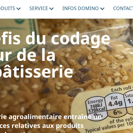
ODUITS
SERVICE
INFOS DOMINO
CONTAC
éfis du codage
r de la
âtisserie
trie agroalimentaire entraîne un
es relatives aux produits