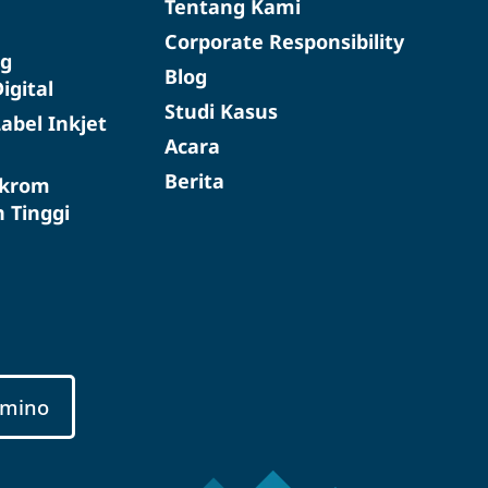
Tentang Kami
Corporate Responsibility
g
Blog
igital
Studi Kasus
abel Inkjet
Acara
Berita
okrom
 Tinggi
mino