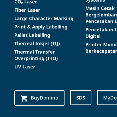
CO₂ Laser
Mesin Cetak
Fiber Laser
Bergelomban
Large Character Marking
Pencetakan D
Print & Apply Labelling
Pencetakan L
Pallet Labelling
Digital
Thermal Inkjet (TIJ)
Printer Mon
Berkecepatan
Thermal Transfer
Overprinting (TTO)
UV Laser
BuyDomino
SDS
MyDo