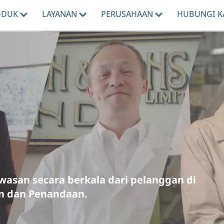
ODUK
LAYANAN
PERUSAHAAN
HUBUNGI K
asan secara berkala dari pelanggan di
an dan Penandaan.