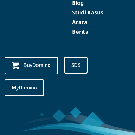
Blog
Studi Kasus
Acara
Berita
BuyDomino
SDS
MyDomino