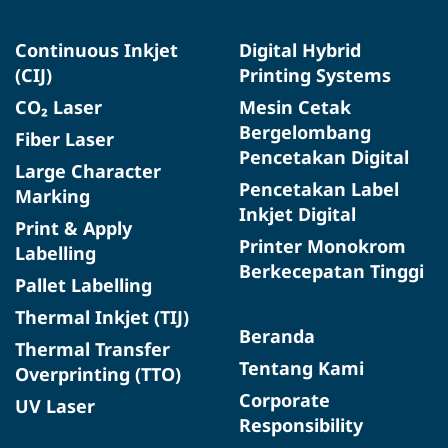
Continuous Inkjet
Digital Hybrid
(CIJ)
Printing Systems
CO₂ Laser
Mesin Cetak
Bergelombang
Fiber Laser
Pencetakan Digital
Large Character
Pencetakan Label
Marking
Inkjet Digital
Print & Apply
Printer Monokrom
Labelling
Berkecepatan Tinggi
Pallet Labelling
Thermal Inkjet (TIJ)
Beranda
Thermal Transfer
Tentang Kami
Overprinting (TTO)
Corporate
UV Laser
Responsibility