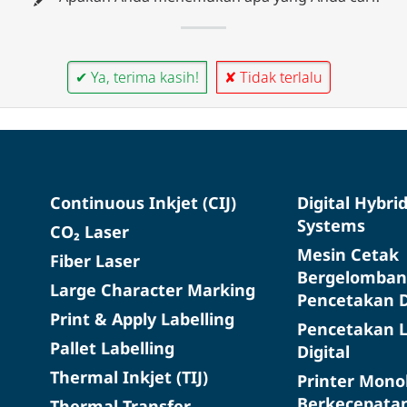
✔ Ya, terima kasih!
✘ Tidak terlalu
Continuous Inkjet (CIJ)
Digital Hybri
Systems
CO₂ Laser
Mesin Cetak
Fiber Laser
Bergelomban
Large Character Marking
Pencetakan D
Print & Apply Labelling
Pencetakan L
Pallet Labelling
Digital
Thermal Inkjet (TIJ)
Printer Mon
Berkecepatan
Thermal Transfer