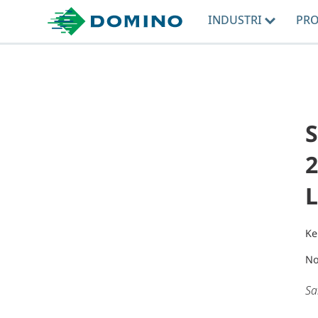
INDUSTRI
PR
2
L
Ke
No
Sa