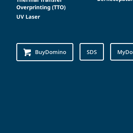
Overprinting (TTO)
UV Laser
BuyDomino
SDS
MyDo