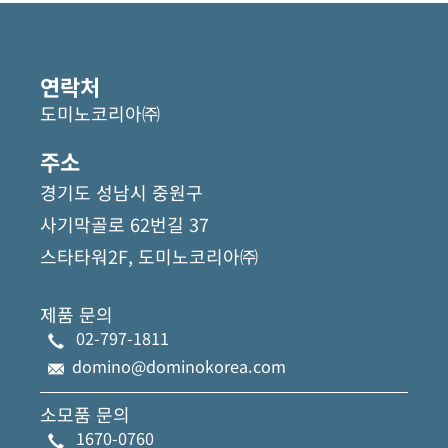
관
련
자
연락처
료
도미노코리아㈜
주소
경기도 성남시 중원구
사기막골로 62번길 37
스타타워2F, 도미노코리아㈜
제품 문의
02-797-1811
domino@dominokorea.com
소모품 문의
1670-0760