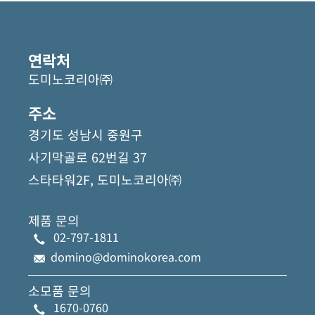
관
련
자
연락처
료
도미노코리아㈜
주소
경기도 성남시 중원구
사기막골로 62번길 37
스타타워2F, 도미노코리아㈜
제품 문의
02-797-1811
domino@dominokorea.com
소모품 문의
1670-0760