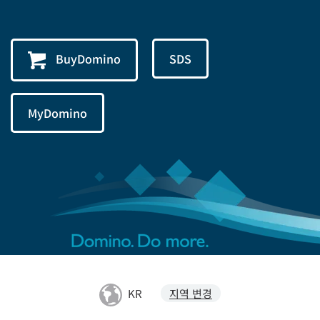
BuyDomino
SDS
MyDomino
KR
지역 변경