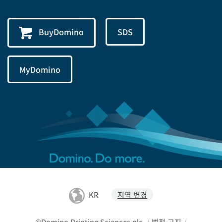
BuyDomino
SDS
MyDomino
KR
지역 변경
©Domino Printing Sciences plc
/
법적 고지
/