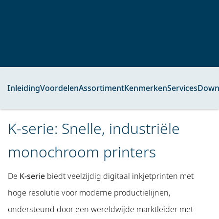
Inleiding
Voordelen
Assortiment
Kenmerken
Services
Down
K-serie: Snelle, industriële
monochroom printers
De
K-serie
biedt veelzijdig digitaal inkjetprinten met
hoge resolutie voor moderne productielijnen,
ondersteund door een wereldwijde marktleider met