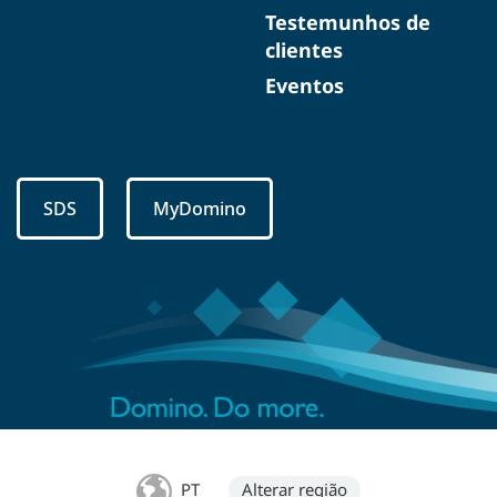
Testemunhos de
clientes
Eventos
SDS
MyDomino
PT
Alterar região