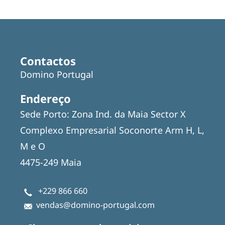
Featured
Articles
Contactos
Domino Portugal
Endereço
Sede Porto: Zona Ind. da Maia Sector X
Complexo Empresarial Soconorte Arm H, L,
M e O
4475-249 Maia
+229 866 660
vendas@domino-portugal.com